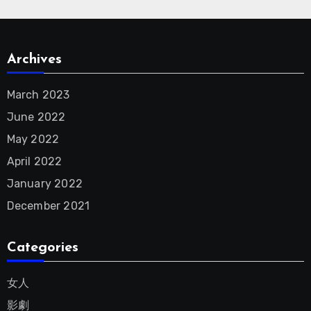
Archives
March 2023
June 2022
May 2022
April 2022
January 2022
December 2021
Categories
女人
影劇