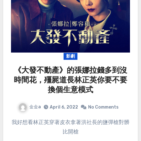
影劇
《大發不動產》的張娜拉錢多到沒
時間花，殭屍道長林正英你要不要
換個生意模式
金金a
April 6, 2022
No Comments
我好想看林正英穿著皮衣拿著洪社長的鹽彈槍對髒
比開槍