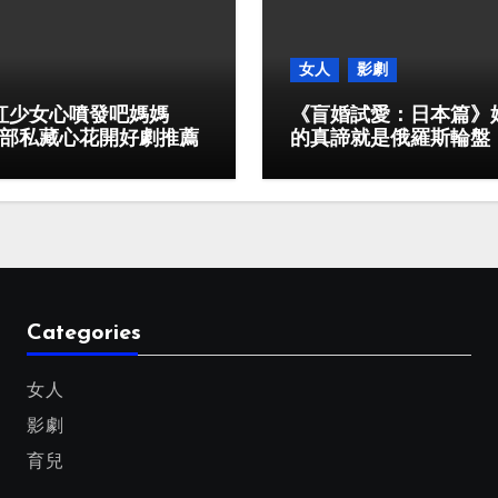
女人
影劇
紅少女心噴發吧媽媽
《盲婚試愛：日本篇》
5部私藏心花開好劇推薦
的真諦就是俄羅斯輪盤
Categories
女人
影劇
育兒