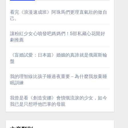
看完《浪漫速成班》阿珠馬們更理直氣壯的做自
己。
讓粉紅少女心噴發吧媽媽們！5部私藏心花開好
劇推薦
《盲婚試愛：日本篇》婚姻的真諦就是俄羅斯輪
盤
我的理智線比孩子睡過夜重要－為什麼我放棄睡
眠訓練
我曾是看《創造安娜》會憤慨流淚的少女，如今
我已是只想呼他巴掌的母親