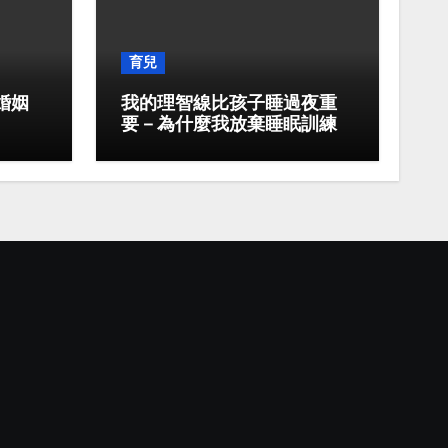
育兒
婚姻
我的理智線比孩子睡過夜重
要－為什麼我放棄睡眠訓練