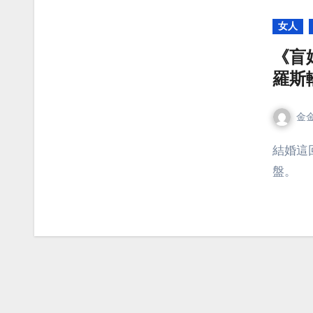
女人
《盲
羅斯
金
結婚這回事不要聽戀愛專家的，因為他們不會玩俄羅斯輪
盤。